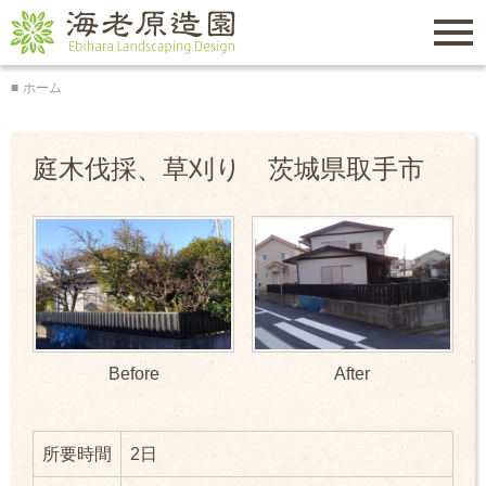
トップページ
Menu
ホーム
会社概要
海老原造園
施工実績
庭木伐採、草刈り 茨城県取手市
料金表
よくある質問
お役立ち情報
お問い合わせ
所要時間
2日