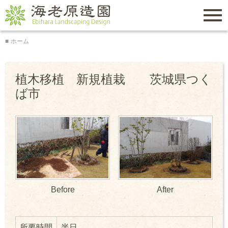
トップページ
Menu
ホーム
会社概要
海老原造園
施工実績
植木移植 新規植栽 茨城県つく
ば市
料金表
よくある質問
お役立ち情報
お問い合わせ
所要時間
半日