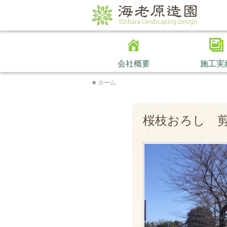
海老原造園
会社概要
施工実
ホーム
桜枝おろし 