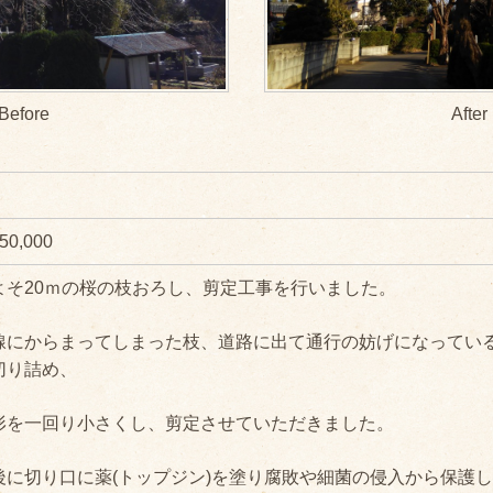
50,000
よそ20ｍの桜の枝おろし、剪定工事を行いました。
線にからまってしまった枝、道路に出て通行の妨げになってい
切り詰め、
形を一回り小さくし、剪定させていただきました。
後に切り口に薬(トップジン)を塗り腐敗や細菌の侵入から保護