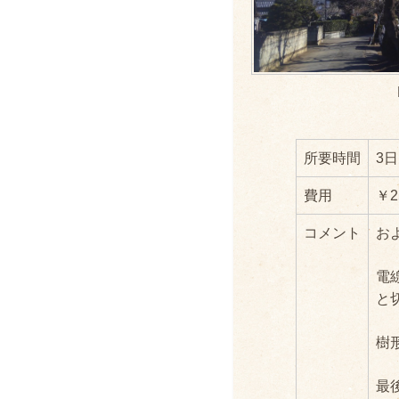
所要時間
3日
費用
￥2
コメント
お
電
と
樹
最